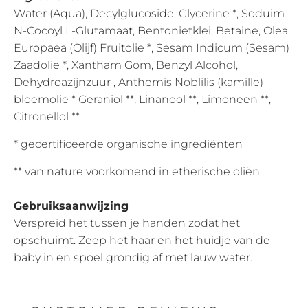
Water (Aqua), Decylglucoside, Glycerine *, Soduim
N-Cocoyl L-Glutamaat, Bentonietklei, Betaine, Olea
Europaea (Olijf) Fruitolie *, Sesam Indicum (Sesam)
Zaadolie *, Xantham Gom, Benzyl Alcohol,
Dehydroazijnzuur , Anthemis Noblilis (kamille)
bloemolie * Geraniol **, Linanool **, Limoneen **,
Citronellol **
* gecertificeerde organische ingrediënten
** van nature voorkomend in etherische oliën
Gebruiksaanwijzing
Verspreid het tussen je handen zodat het
opschuimt. Zeep het haar en het huidje van de
baby in en spoel grondig af met lauw water.