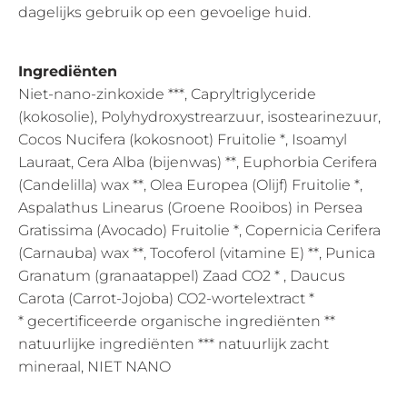
dagelijks gebruik op een gevoelige huid.
Ingrediënten
Niet-nano-zinkoxide ***, Capryltriglyceride
(kokosolie), Polyhydroxystrearzuur, isostearinezuur,
Cocos Nucifera (kokosnoot) Fruitolie *, Isoamyl
Lauraat, Cera Alba (bijenwas) **, Euphorbia Cerifera
(Candelilla) wax **, Olea Europea (Olijf) Fruitolie *,
Aspalathus Linearus (Groene Rooibos) in Persea
Gratissima (Avocado) Fruitolie *, Copernicia Cerifera
(Carnauba) wax **, Tocoferol (vitamine E) **, Punica
Granatum (granaatappel) Zaad CO2 * , Daucus
Carota (Carrot-Jojoba) CO2-wortelextract *
* gecertificeerde organische ingrediënten **
natuurlijke ingrediënten *** natuurlijk zacht
mineraal, NIET NANO