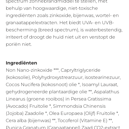
spectrum zonnebrandmiddel te stellen, met
behulp van hoogwaardige, niet-toxische
ingrediënten zoals zinkoxide, bijenwas, wortel- en
granaatappelextracten. Het biedt UVA- en UVB-
bescherming (breed spectrum), is waterbestendig,
irriteert of droogt de huid niet uit en verstopt de
poriën niet.
Ingrediënten
Non Nano-zinkoxide ***, Capryltriglyceride
(kokosolie), Polyhydroxystrearzuur, isostearinezuur,
Cocos Nucifera (kokosnoot) olie *, Isoamyl Lauraat,
gehydrogeneerde plantaardige olie **, Aspalathus
Linearus (groene rooibos) in Persea Gratissima
(Avocado) Fruitolie *, Simmondsia Chinensis
(Jojoba) Zaadolie *, Olea Europaea (Olijf) Fruitolie *,
Cera alba (bijenwas) **, Tocoferol (Vitamine E) **,
Punica Granatum (Granaatappel) Zaad CO2-extract