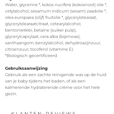
Water, glycerine *, kokos nucifera (kokosnoot) olie *,
cetylalcohol, sesamum indicum (sesam) zaadolie *,
olea europaea (olijf) fruitolie *, glycerylstearaat,
glycerylstearaatcitraat, cetearylalcohol,
bentonietklei, betaïne (suiker pulp),
glycerylcaprylaat, cera alba (bijenwas),
xanthaangom, benzylalcohol, dehydroazijnzuur,
citroenzuur, tocoferol (vitamine E).
*Biologisch gecertificeerd
Gebruiksaanwijzing
Gebruik als een zachte reinigende was op de huid
van je baby tijdens het baden, of als een
kalmerende hydraterende crème voor het hele
gezin.
KLANTEN-REVIEWS