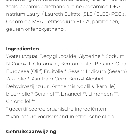
zoals: cocamidediethanolamine (cocamide DEA),
natrium Lauryl / Laureth Sulfate (SLS / SLES) PEG's,
Cocomide MEA, Tetrasodium EDTA, parabenen,
geuren of fenoxyethanol.
Ingrediënten
Water (Aqua), Decylglucoside, Glycerine *, Soduim
N-Cocoyl L-Glutamaat, Bentonietklei, Betaine, Olea
Europaea (Olijf) Fruitolie *, Sesam Indicum (Sesam)
Zaadolie *, Xantham Gom, Benzyl Alcohol,
Dehydroazijnzuur , Anthemis Noblilis (kamille)
bloemolie * Geraniol **, Linanool **, Limoneen **,
Citronellol **
* gecertificeerde organische ingrediënten
** van nature voorkomend in etherische oliën
Gebruiksaanwijzing