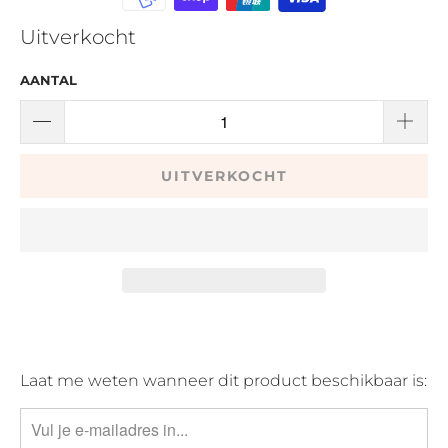
Uitverkocht
AANTAL
UITVERKOCHT
TRANSLATION
Laat me weten wanneer dit product beschikbaar is:
MISSING:
NL.PRODUCTS.NOTIFY_FORM.DESCRIPTION: