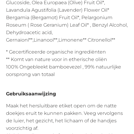
Glucoside, Olea Europaea (Olive) Fruit Oil*,
Lavandula Agustifolia (Lavender) Flower Oil*
Bergamia (Bergamot) Fruit Oil*, Pelargonium
Roseum ( Rose Geranium) Leaf Oil* , Benzyl Alcohol,
Dehydroacetic acid,
Gernaionl**,Linanool**,Limonene** Citronellol**
* Gecertificeerde organische ingrediënten
** Komt van nature voor in etherische oliën
100% Ongebleekt bamboevezel , 99% natuurlijke
oorsprong van totaal
Gebruiksaanwijzing
Maak het hersluitbare etiket open om de natte
doekjes eruit te kunnen pakken. Veeg vervolgens
de luier, het gezicht, het lichaam of de handjes
voorzichtig af.