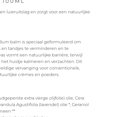
 100ML
n luieruitslag en zorgt voor een natuurlijke
l Bum balm is speciaal geformuleerd om
s en tandjes te verminderen en te
 vormt een natuurlijke barrière, terwijl
el het huidje kalmeren en verzachten. Dit
eldige vervanging voor conventionele,
tuurlijke crèmes en poeders.
geperste extra vierge olijfolie) olie, Cera
andula Agustifolia (lavendel) olie *, Geraniol
oneen **