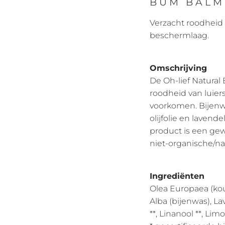
BUM BALM
Verzacht roodheid e
beschermlaag.
Omschrijving
De Oh-lief Natura
roodheid van luier
voorkomen. Bijenwas
olijfolie en lavend
product is een gew
niet-organische/na
Ingrediënten
Olea Europaea (koud
Alba (bijenwas), Lav
**, Linanool **, Lim