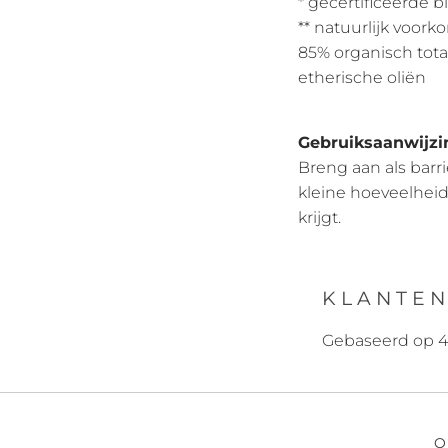
* gecertificeerde 
** natuurlijk voork
85% organisch tota
etherische oliën
Gebruiksaanwijzi
Breng aan als barr
kleine hoeveelhei
krijgt.
KLANTEN
Gebaseerd op 4
O