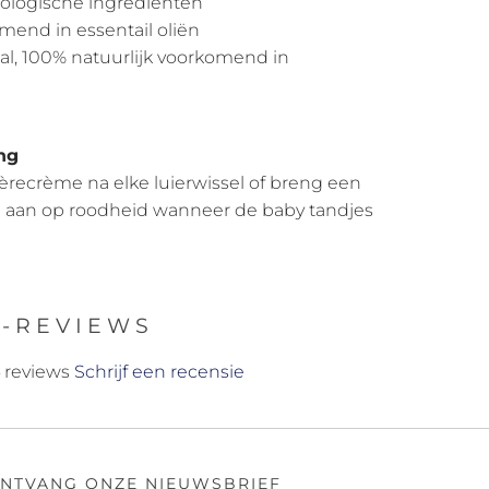
biologische ingrediënten
omend in essentail oliën
al, 100% natuurlijk voorkomend in
ng
ièrecrème na elke luierwissel of breng een
d aan op roodheid wanneer de baby tandjes
-REVIEWS
 reviews
Schrijf een recensie
NTVANG ONZE NIEUWSBRIEF